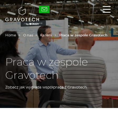
Skip
to
Gravotech
Displ
main
the
content
main
men
Home
O nas
Kariera
Praca w zespole Gravotech
Praca w zespole
Gravotech
Zobacz jak wygląda współpraca z Gravotech