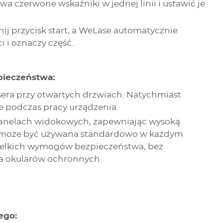
wa czerwone wskaźniki w jednej linii i ustawić je
śnij przycisk start, a WeLase automatycznie
 i oznaczy część.
pieczeństwa:
sera przy otwartych drzwiach. Natychmiast
rte podczas pracy urządzenia.
panelach widokowych, zapewniając wysoką
e może być używana standardowo w każdym
zelkich wymogów bezpieczeństwa, bez
ia okularów ochronnych.
ego: