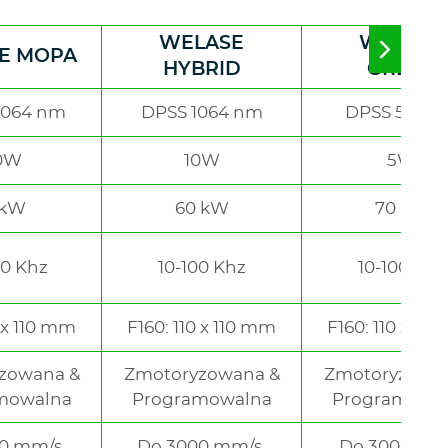
WELASE
WELASE
E MOPA
Move
HYBRID
GREEN
to
right
1064 nm
DPSS 1064 nm
DPSS 532 
0W
10W
5W
 kW
60 kW
70 kW
00 Khz
10-100 Khz
10-100 Khz
0 x 110 mm
F160: 110 x 110 mm
F160: 110 x 11
zowana &
Zmotoryzowana &
Zmotoryzowa
mowalna
Programowalna
Programowa
00 mm/s
Do 3000 mm/s
Do 3000 mm