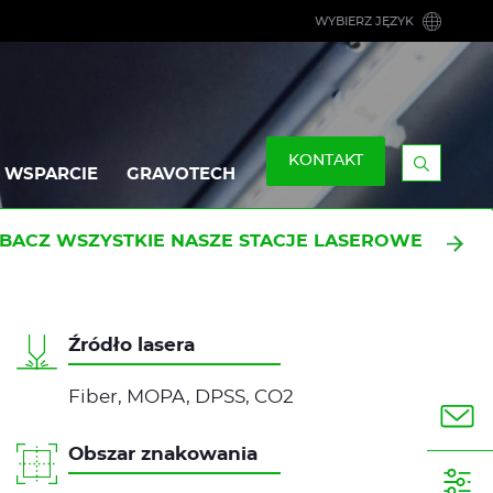
WYBIERZ JĘZYK
KONTAKT
WSPARCIE
GRAVOTECH
Display
the
searchb
BACZ WSZYSTKIE NASZE STACJE LASEROWE
Źródło lasera
Fiber, MOPA, DPSS, CO2
Obszar znakowania