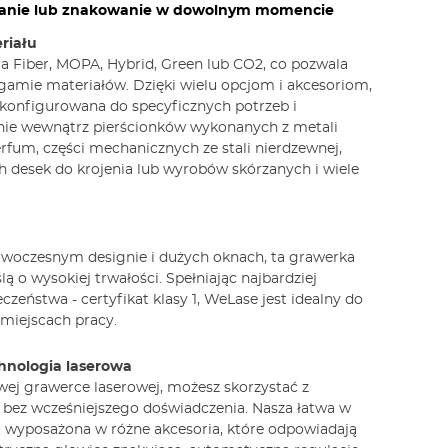
wanie lub znakowanie w dowolnym momencie
riału
ra Fiber, MOPA, Hybrid, Green lub CO2, co pozwala
 gamie materiałów. Dzięki wielu opcjom i akcesoriom,
konfigurowana do specyficznych potrzeb i
nie wewnątrz pierścionków wykonanych z metali
erfum, części mechanicznych ze stali nierdzewnej,
 desek do krojenia lub wyrobów skórzanych i wiele
nowoczesnym designie i dużych oknach, ta grawerka
ą o wysokiej trwałości. Spełniając najbardziej
zeństwa - certyfikat klasy 1, WeLase jest idealny do
miejscach pracy.
hnologia laserowa
wej grawerce laserowej, możesz skorzystać z
 bez wcześniejszego doświadczenia. Nasza łatwa w
t wyposażona w różne akcesoria, które odpowiadają