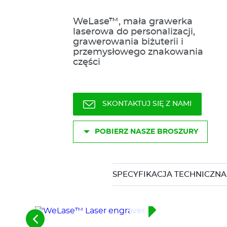
WeLase™, mała grawerka
laserowa do personalizacji,
grawerowania biżuterii i
przemysłowego znakowania
części
SKONTAKTUJ SIĘ Z NAMI
POBIERZ NASZE BROSZURY
SPECYFIKACJA TECHNICZNA
See