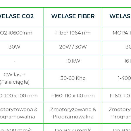
ELASE CO2
WELASE FIBER
WELAS
e
O2 10600 nm
Fiber 1064 nm
MOPA 
30W
20W / 30W
3
10 kW
16
CW laser
30-60 Khz
1-40
(Fala ciągła)
0: 100 x 100 mm
F160: 110 x 110 mm
F160: 11
otoryzowana &
Zmotoryzowana &
Zmotory
rogramowalna
Programowalna
Progra
o 1500 mm/s
Do 3000 mm/s
Do 30