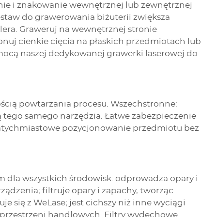
ie i znakowanie wewnętrznej lub zewnętrznej
estaw do grawerowania biżuterii zwiększa
lera. Graweruj na wewnętrznej stronie
nuj cienkie cięcia na płaskich przedmiotach lub
ocą naszej dedykowanej grawerki laserowej do
ością powtarzania procesu. Wszechstronne:
 tego samego narzędzia. Łatwe zabezpieczenie
atychmiastowe pozycjonowanie przedmiotu bez
 dla wszystkich środowisk: odprowadza opary i
ządzenia; filtruje opary i zapachy, tworząc
je się z WeLase; jest cichszy niż inne wyciągi
i przestrzeni handlowych. Filtry wydechowe