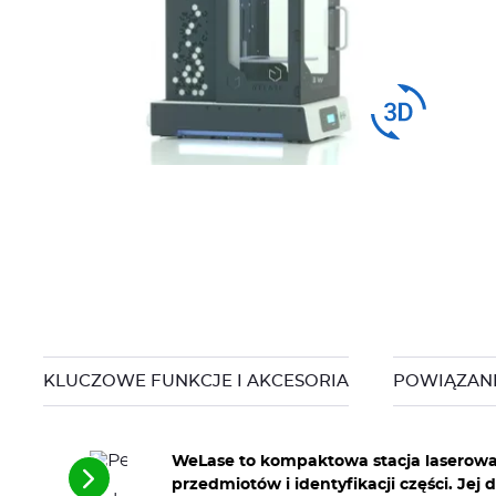
Drag to
spin
KLUCZOWE FUNKCJE I AKCESORIA
POWIĄZAN
WeLase to kompaktowa stacja laserowa 
See
przedmiotów i identyfikacji części. Jej