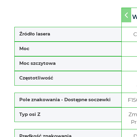
W
Mov
to
left
Źródło lasera
C
Moc
Moc szczytowa
Częstotliwość
Pole znakowania - Dostępne soczewki
F15
Zm
Typ osi Z
P
Prędkość znakowania
D