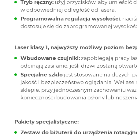
Tryb ręczny:
użyj przycisków, aby umieścić d
w odpowiedniej odległość od lasera.
Programowalna regulacja wysokości
: naci
dostosuje się do zaprogramowanej wysokości
Laser klasy 1, najwyższy możliwy poziom bez
Wbudowane czujniki:
zapobiegają pracy la
odcinają zasilanie, jeśli drzwi zostaną otwa
Specjalne szkło
jest stosowane na dużych 
jakość i bezpieczeństwo oglądania. WeLas
sklepie, przy jednoczesnym zachowaniu ws
konieczności budowania osłony lub noszen
Pakiety specjalistyczne:
Zestaw do biżuterii do urządzenia rotacyjn