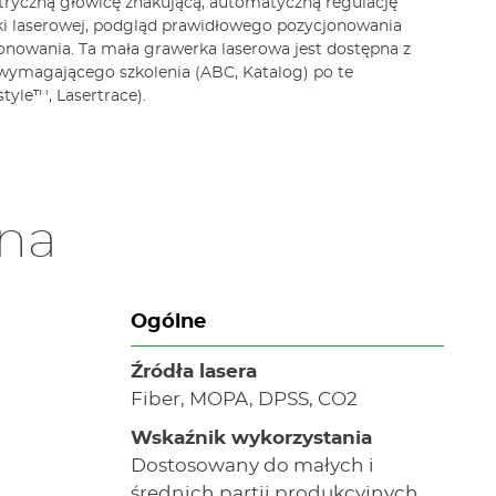
yczną głowicę znakującą, automatyczną regulację
zki laserowej, podgląd prawidłowego pozycjonowania
onowania. Ta mała grawerka laserowa jest dostępna z
ymagającego szkolenia (ABC, Katalog) po te
yle™, Lasertrace).
zna
Ogólne
Źródła lasera
Fiber, MOPA, DPSS, CO2
Wskaźnik wykorzystania
Dostosowany do małych i
średnich partii produkcyjnych