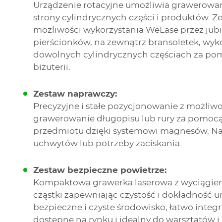
Urządzenie rotacyjne umożliwia grawerowan
strony cylindrycznych części i produktów. Z
możliwości wykorzystania WeLase przez jubi
pierścionków, na zewnątrz bransoletek, wyko
dowolnych cylindrycznych częściach za pom
biżuterii.
Zestaw naprawczy:
Precyzyjne i stałe pozycjonowanie z możliw
grawerowanie długopisu lub rury za pomocą
przedmiotu dzięki systemowi magnesów. N
uchwytów lub potrzeby zaciskania.
Zestaw bezpieczne powietrze:
Kompaktowa grawerka laserowa z wyciągiem
cząstki zapewniając czystość i dokładność ur
bezpieczne i czyste środowisko; łatwo integru
dostępne na rynku i idealny do warsztatów 