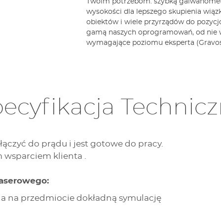
Twoim potrzebom: szybką galwanometr
wysokości dla lepszego skupienia wią
obiektów i wiele przyrządów do pozycj
gamą naszych oprogramowań, od nie w
wymagające poziomu eksperta (Gravost
ecyfikacja Technic
łączyć do prądu i jest gotowe do pracy.
 wsparciem klienta .
aserowego:
la na przedmiocie dokładną symulację