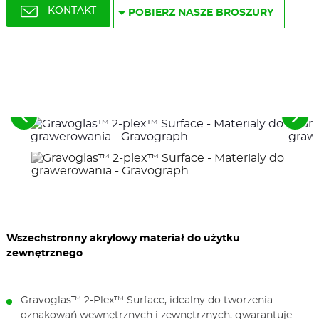
KONTAKT
POBIERZ NASZE BROSZURY
See
See
the
the
previous
nex
elements
ele
Wszechstronny akrylowy materiał do użytku
zewnętrznego
Gravoglas™ 2-Plex™ Surface, idealny do tworzenia
oznakowań wewnętrznych i zewnętrznych, gwarantuje