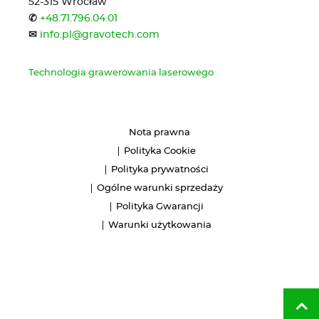
52-315 Wrocław
✆
+48.71.796.04.01
✉
info.pl@gravotech.com
Technologia grawerowania laserowego
Nota prawna
Polityka Cookie
Polityka prywatności
Ogólne warunki sprzedaży
Polityka Gwarancji
Warunki użytkowania
Ba