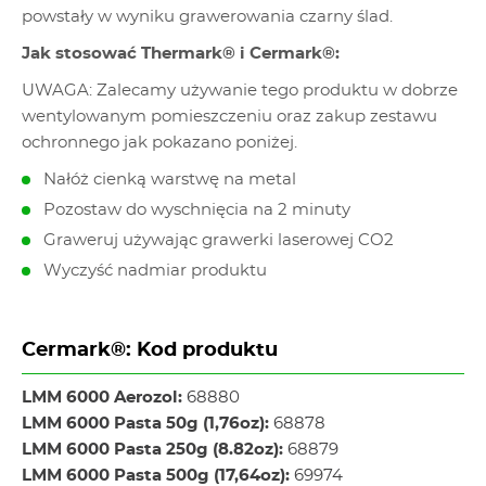
powstały w wyniku grawerowania czarny ślad.
Jak stosować Thermark® i Cermark®:
UWAGA: Zalecamy używanie tego produktu w dobrze
wentylowanym pomieszczeniu oraz zakup zestawu
ochronnego jak pokazano poniżej.
Nałóż cienką warstwę na metal
Pozostaw do wyschnięcia na 2 minuty
Graweruj używając grawerki laserowej CO2
Wyczyść nadmiar produktu
Cermark®: Kod produktu
LMM 6000 Aerozol:
68880
LMM 6000 Pasta 50g (1,76oz):
68878
LMM 6000 Pasta 250g (8.82oz):
68879
LMM 6000 Pasta 500g (17,64oz):
69974