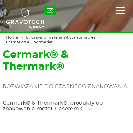
Skip
to
Gravotech
Displ
main
the
content
main
men
Home
Engraving materials & consumables
Cermark® & Thermark®
Cermark® &
Thermark®
ROZWIĄZANIE DO CZARNEGO ZNAKOWANIA
Cermark® & Thermark®, produkty do
znakowania metalu laserem CO2.