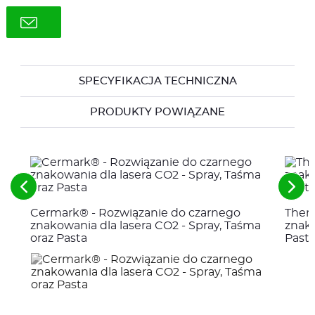
SPECYFIKACJA TECHNICZNA
PRODUKTY POWIĄZANE
See
See
the
the
Cermark® - Rozwiązanie do czarnego
Ther
previous
nex
elements
ele
znakowania dla lasera CO2 - Spray, Taśma
znako
oraz Pasta
Past