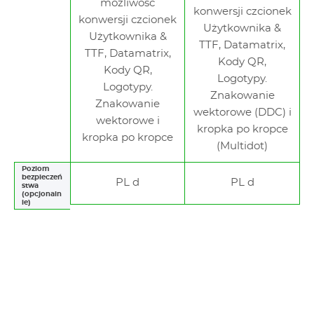
możliwość
konwersji czcionek
konwersji czcionek
Użytkownika &
Użytkownika &
TTF, Datamatrix,
TTF, Datamatrix,
Kody QR,
Kody QR,
Logotypy.
Logotypy.
Znakowanie
Znakowanie
wektorowe (DDC) i
wektorowe i
kropka po kropce
kropka po kropce
(Multidot)
Poziom
bezpieczeń
PL d
PL d
stwa
(opcjonaln
ie)