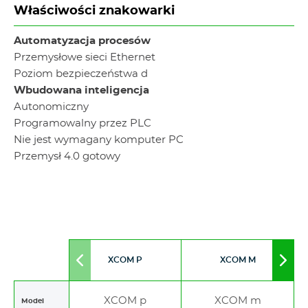
Właściwości znakowarki
Automatyzacja procesów
Przemysłowe sieci Ethernet
Poziom bezpieczeństwa d
Wbudowana inteligencja
Autonomiczny
Programowalny przez PLC
Nie jest wymagany komputer PC
Przemysł 4.0 gotowy
XCOM P
XCOM M
Move
Mov
to
to
left
righ
XCOM p
XCOM m
Model