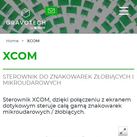
Skip
to
Gravotech
Displ
main
the
content
main
men
Home
XCOM
XCOM
STEROWNIK DO ZNAKOWAREK ŻŁOBIĄCYCH I
MIKROUDAROWYCH
Sterownik XCOM, dzięki połączeniu z ekranem
dotykowym steruje całą gamą znakowarek
mikroudarowych / żłobiących.