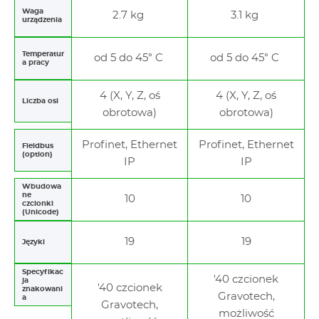
Waga
2.7 kg
3.1 kg
urządzenia
Temperatur
od 5 do 45° C
od 5 do 45° C
a pracy
4 (X, Y, Z, oś
4 (X, Y, Z, oś
Liczba osi
obrotowa)
obrotowa)
Profinet, Ethernet
Profinet, Ethernet
Fieldbus
(option)
IP
IP
Wbudowa
ne
10
10
czcionki
(Unicode)
19
19
Języki
Specyfikac
'40 czcionek
ja
'40 czcionek
znakowani
Gravotech,
a
Gravotech,
możliwość