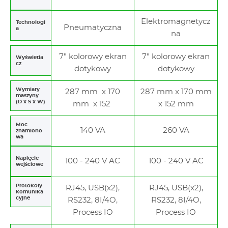
Elektromagnetycz
Technologi
Pneumatyczna
a
na
7" kolorowy ekran
7" kolorowy ekran
Wyświetla
cz
dotykowy
dotykowy
Wymiary
287 mm x 170
287 mm x 170 mm
maszyny
(D x S x W)
mm x 152
x 152 mm
Moc
140 VA
260 VA
znamiono
wa
Napięcie
100 - 240 V AC
100 - 240 V AC
wejściowe
Protokoły
RJ45, USB(x2),
RJ45, USB(x2),
komunika
cyjne
RS232, 8I/4O,
RS232, 8I/4O,
Process IO
Process IO