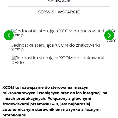
APLIKACJE
SERWIS I WSPARCIE
See
See
Gama
the
the
Jednostka sterująca XCOM do znakowarki
previous
nex
elements
ele
XF510
XCOM to rozwiązanie do sterowania maszyn
mikroudarowych i złobiących oraz do ich integracji na
liniach produkcyjnych. Połączony z głównymi
środowiskami przemysłu 4.0, jest najbardziej
autonomicznym sterownikiem na rynku z licznymi
protokołami.